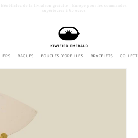
Bénéficiez de la livraison gratuite : Europe pour les commandes
supérieures à 65 euros
LIERS
BAGUES
BOUCLES D'OREILLES
BRACELETS
COLLECT