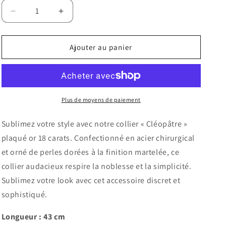
Diminuer
Augmenter
la
la
quantité
quantité
pour
pour
Ajouter au panier
Collier
Collier
Plaqué
Plaqué
Or
Or
&quot;Cléopâtre&quot;
&quot;Cléopâtre&quot;
Plus de moyens de paiement
Sublimez votre style avec notre collier « Cléopâtre »
plaqué or 18 carats. Confectionné en acier chirurgical
et orné de perles dorées à la finition martelée, ce
collier audacieux respire la noblesse et la simplicité.
Sublimez votre look avec cet accessoire discret et
sophistiqué.
Longueur : 43 cm