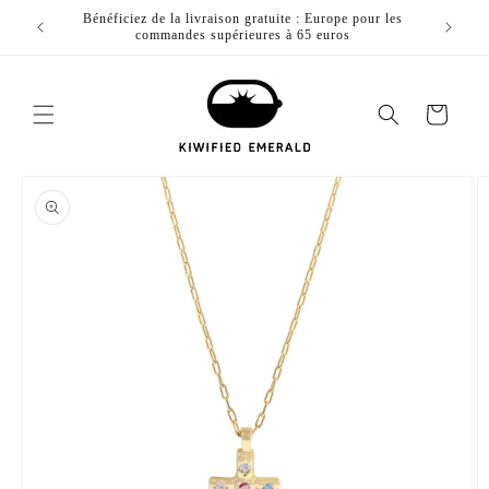
Passer
ur toute
Bénéficiez de la livraison gratuite : Europe pour les
Profitez
au
commandes supérieures à 65 euros
contenu
Chariot
Passez aux
informations
du produit