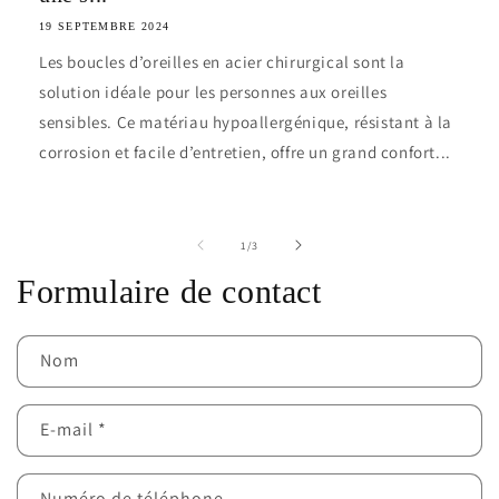
19 SEPTEMBRE 2024
Les boucles d’oreilles en acier chirurgical sont la
solution idéale pour les personnes aux oreilles
sensibles. Ce matériau hypoallergénique, résistant à la
corrosion et facile d’entretien, offre un grand confort...
de
1
/
3
Formulaire de contact
Nom
E-mail
*
Numéro de téléphone