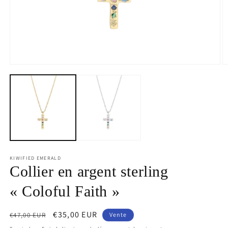
Médias
M
ouverts
o
1
2
en
e
mode
m
modal
m
KIWIFIED EMERALD
Collier en argent sterling
« Coloful Faith »
Prix
Prix
€35,00 EUR
€47,00 EUR
Vente