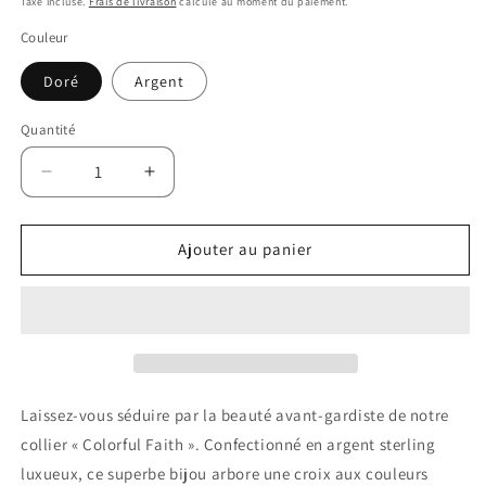
Taxe incluse.
Frais de livraison
calculé au moment du paiement.
habituel
de
Couleur
vente
Doré
Argent
Quantité
Diminuer
Augmenter
la
la
quantité
quantité
pour
pour
Ajouter au panier
Collier
Collier
en
en
argent
argent
sterling
sterling
« Coloful
« Coloful
Faith »
Faith »
Laissez-vous séduire par la beauté avant-gardiste de notre
collier « Colorful Faith ». Confectionné en argent sterling
luxueux, ce superbe bijou arbore une croix aux couleurs