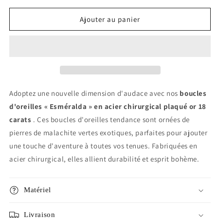
quantité
quantité
pour
pour
Ajouter au panier
Boucles
Boucles
d&#39;oreilles
d&#39;oreilles
en
en
acier
acier
chirurgical
chirurgical
et
et
malachite
malachite
Adoptez une nouvelle dimension d'audace avec nos
boucles
«
«
d'oreilles « Esméralda » en acier chirurgical plaqué or 18
Esméralda
Esméralda
carats
. Ces boucles d'oreilles tendance sont ornées de
»
»
pierres de malachite vertes exotiques, parfaites pour ajouter
une touche d'aventure à toutes vos tenues. Fabriquées en
acier chirurgical, elles allient durabilité et esprit bohème.
Matériel
Livraison