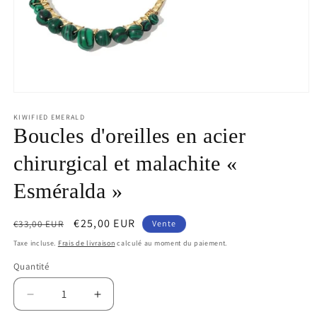
Médias
ouverts
1
KIWIFIED EMERALD
en
Boucles d'oreilles en acier
mode
modal
chirurgical et malachite «
Esméralda »
Prix
Prix
€25,00 EUR
€33,00 EUR
Vente
Taxe incluse.
Frais de livraison
calculé au moment du paiement.
habituel
de
Quantité
vente
Diminuer
Augmenter
la
la