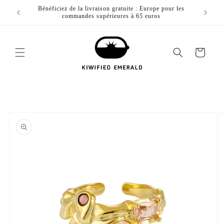
Passer
ur toute
Bénéficiez de la livraison gratuite : Europe pour les
Profitez
au
commandes supérieures à 65 euros
contenu
Chariot
Passez aux
informations
du produit