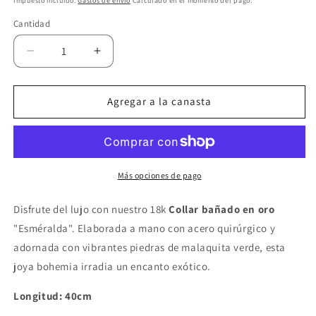
Impuesto incluido.
Gastos de envío
Calculado en el momento del pago.
Cantidad
Disminuir
Aumentar
la
la
cantidad
cantidad
para
para
Agregar a la canasta
Collar
Collar
chapado
chapado
en
en
oro
oro
&quot;Esméralda&quot;
&quot;Esméralda&quot;
Más opciones de pago
Disfrute del lujo con nuestro 18k
Collar bañado en oro
"Esméralda". Elaborada a mano con acero quirúrgico y
adornada con vibrantes piedras de malaquita verde, esta
joya bohemia irradia un encanto exótico.
Longitud: 40cm