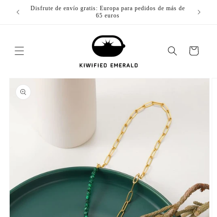
Saltar al
de más de
Disfrute de envío gratis: Europa para pedidos de más de
Disfrute 
contenido
65 euros
Carro
Saltar a la
información
del
producto