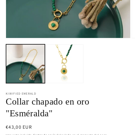
Medios
M
abiertos
a
1
2
en
e
modo
m
modal
m
KIWIFIED EMERALD
Collar chapado en oro
"Esméralda"
Precio
€43,00 EUR
habitual