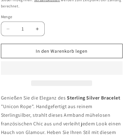
berechnet.
Menge
Verringern
Erhöhen
Sie
Sie
die
die
Menge
Menge
In den Warenkorb legen
für
für
Armband
Armband
aus
aus
Sterlingsilber
Sterlingsilber
&quot;Unicon
&quot;Unicon
Rope&quot;
Rope&quot;
Genießen Sie die Eleganz des
Sterling Silver Bracelet
"Unicon Rope". Handgefertigt aus reinem
Sterlingsilber, strahlt dieses Armband mühelosen
französischen Chic aus und verleiht jedem Look einen
Hauch von Glamour. Heben Sie Ihren Stil mit diesem