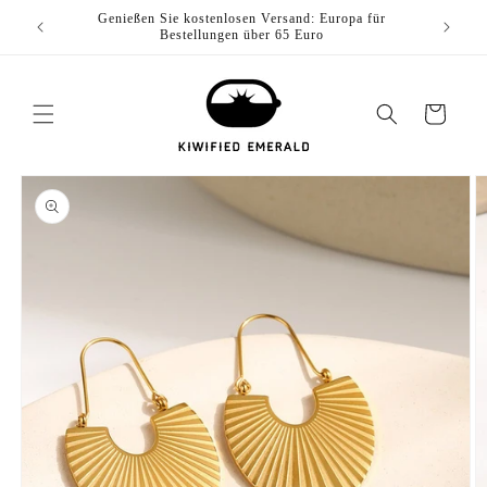
Zum
ch für
Genießen Sie kostenlosen Versand: Europa für
Genieße
Inhalt
Bestellungen über 65 Euro
springen
Wagen
erspringen Sie zu
oduktinformationen