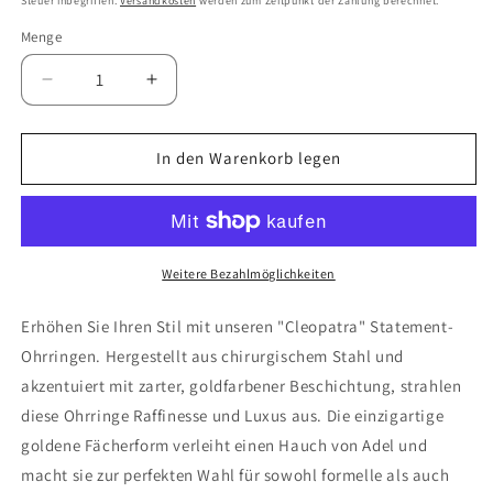
Steuer inbegriffen.
Versandkosten
werden zum Zeitpunkt der Zahlung berechnet.
Menge
Verringern
Erhöhen
Sie
Sie
die
die
Menge
Menge
In den Warenkorb legen
für
für
Chirurgenstahl
Chirurgenstahl
Statement
Statement
Ohrringe
Ohrringe
&quot;Kleopatra&quot;
&quot;Kleopatra&quot;
Weitere Bezahlmöglichkeiten
Erhöhen Sie Ihren Stil mit unseren "Cleopatra" Statement-
Ohrringen. Hergestellt aus chirurgischem Stahl und
akzentuiert mit zarter, goldfarbener Beschichtung, strahlen
diese Ohrringe Raffinesse und Luxus aus. Die einzigartige
goldene Fächerform verleiht einen Hauch von Adel und
macht sie zur perfekten Wahl für sowohl formelle als auch