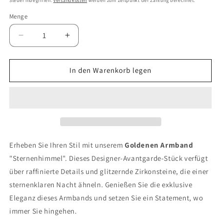
Steuer inbegriffen.
Versandkosten
werden zum Zeitpunkt der Zahlung berechnet.
Menge
Verringern
Erhöhen
Sie
Sie
die
die
Menge
Menge
In den Warenkorb legen
für
für
Goldenes
Goldenes
Armband
Armband
&quot;Sternenhimmel&quot;
&quot;Sternenhimmel&quot;
Erheben Sie Ihren Stil mit unserem
Goldenen Armband
"Sternenhimmel". Dieses Designer-Avantgarde-Stück verfügt
über raffinierte Details und glitzernde Zirkonsteine, die einer
sternenklaren Nacht ähneln. Genießen Sie die exklusive
Eleganz dieses Armbands und setzen Sie ein Statement, wo
immer Sie hingehen.