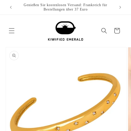
Zum
Genießen Sie kostenlosen Versand: Europa für
Genieße
Inhalt
Bestellungen über 65 Euro
springen
Wagen
erspringen Sie zu
oduktinformationen