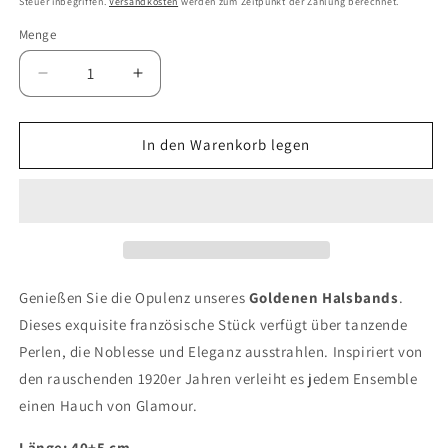
Steuer inbegriffen.
Versandkosten
werden zum Zeitpunkt der Zahlung berechnet.
Menge
Verringern
Erhöhen
Sie
Sie
die
die
Menge
Menge
In den Warenkorb legen
für
für
Süßwasserperlenkette
Süßwasserperlenkette
&quot;Les
&quot;Les
Annees
Annees
Folles&quot;
Folles&quot;
Genießen Sie die Opulenz unseres
Goldenen Halsbands
.
Dieses exquisite französische Stück verfügt über tanzende
Perlen, die Noblesse und Eleganz ausstrahlen. Inspiriert von
den rauschenden 1920er Jahren verleiht es jedem Ensemble
einen Hauch von Glamour.
Länge: 40+5 cm