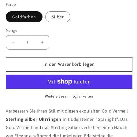
Farbe
Goldfarben
Silber
Menge
Verringern
Erhöhen
Sie
Sie
die
die
Menge
Menge
In den Warenkorb legen
für
für
Ohrringe
Ohrringe
aus
aus
Sterlingsilber
Sterlingsilber
&quot;Starlight&quot;
&quot;Starlight&quot;
Weitere Bezahlmöglichkeiten
Verbessern Sie Ihren Stil mit diesen exquisiten Gold Vermeil
Sterling Silber Ohrringen
mit Edelsteinen "Starlight". Das
Gold Vermeil und das Sterling Silber verleihen einen Hauch
von Eleganz, während die funkelnden Edelsteine die