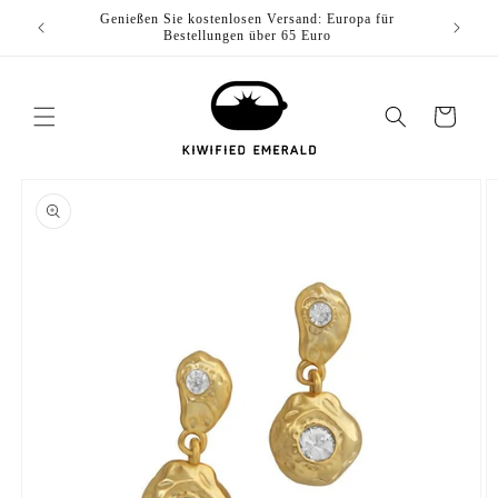
Zum
ch für
Genießen Sie kostenlosen Versand: Europa für
Genieße
Inhalt
Bestellungen über 65 Euro
springen
Wagen
erspringen Sie zu
oduktinformationen