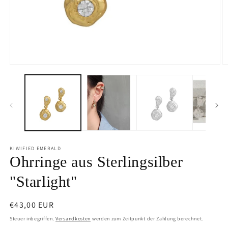
Öffnen
Ö
Sie
S
die
d
Medien
M
1
2
im
i
Modus
M
für
fü
modale
m
Fenster
F
KIWIFIED EMERALD
Ohrringe aus Sterlingsilber
"Starlight"
Üblicher
€43,00 EUR
Preis
Steuer inbegriffen.
Versandkosten
werden zum Zeitpunkt der Zahlung berechnet.