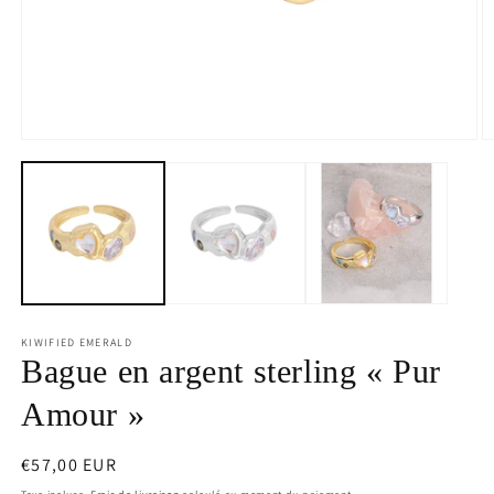
Médias
M
ouverts
o
1
2
en
e
mode
m
modal
m
KIWIFIED EMERALD
Bague en argent sterling « Pur
Amour »
Prix
€57,00 EUR