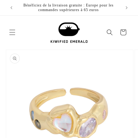
Passer
ur toute
Bénéficiez de la livraison gratuite : Europe pour les
Profitez
au
commandes supérieures à 65 euros
contenu
Chariot
Passez aux
informations
du produit