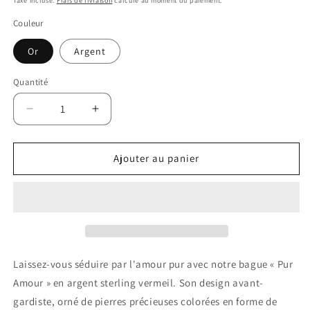
Taxe incluse.
Frais de livraison
calculé au moment du paiement.
habituel
Couleur
Or
Argent
Quantité
Diminuer
Augmenter
la
la
quantité
quantité
pour
pour
Ajouter au panier
Bague
Bague
en
en
argent
argent
sterling
sterling
«
«
Pur
Pur
Amour
Amour
Laissez-vous séduire par l'amour pur avec notre bague « Pur
»
»
Amour » en argent sterling vermeil. Son design avant-
gardiste, orné de pierres précieuses colorées en forme de